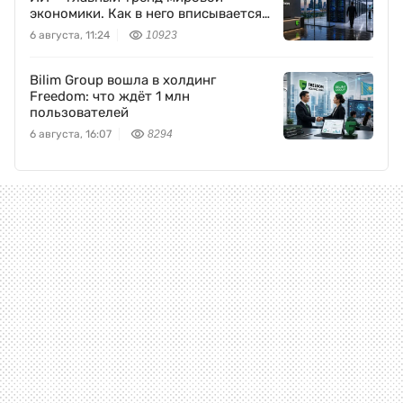
экономики. Как в него вписывается
Freedom Holding Corp.
6 августа, 11:24
10923
Bilim Group вошла в холдинг
Freedom: что ждёт 1 млн
пользователей
6 августа, 16:07
8294