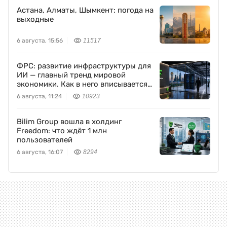
Астана, Алматы, Шымкент: погода на
выходные
6 августа, 15:56
11517
ФРС: развитие инфраструктуры для
ИИ — главный тренд мировой
экономики. Как в него вписывается
Freedom Holding Corp.
6 августа, 11:24
10923
Bilim Group вошла в холдинг
Freedom: что ждёт 1 млн
пользователей
6 августа, 16:07
8294