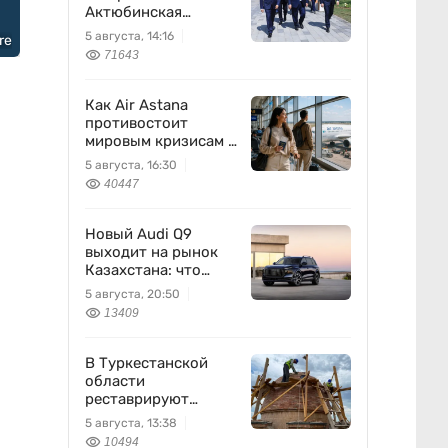
Актюбинская
область
5 августа, 14:16
re
71643
Как Air Astana
противостоит
мировым кризисам в
авиации
5 августа, 16:30
40447
Новый Audi Q9
выходит на рынок
Казахстана: что
известно
5 августа, 20:50
13409
В Туркестанской
области
реставрируют
мавзолей Узбекали
5 августа, 13:38
Джанибекова
10494