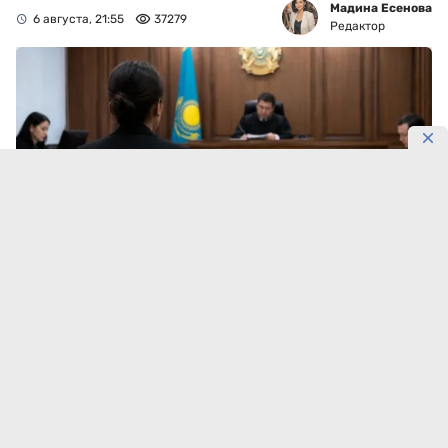
Мадина Есенова
6 августа, 21:55
37279
Редактор
Фото: коллаж DKNews.kz/AI-generated
Свидетель заявила в суде: Бажкенова лично
решала, что публиковать на Orda.kz