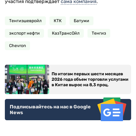
участия подтверждает
сама компания
.
Тенгизшевройл
КТК
Батуми
экспорт нефти
КазТрансОйл
Тенгиз
Chevron
По итогам первых шести месяцев
2026 года объем торговли услугами
в Китае вырос на 8,3 проц.
Подписывайтесь на нас в Google
News