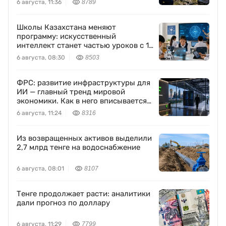
6 августа, 11:36
8789
Школы Казахстана меняют
программу: искусственный
интеллект станет частью уроков с 1
класса
6 августа, 08:30
8503
ФРС: развитие инфраструктуры для
ИИ — главный тренд мировой
экономики. Как в него вписывается
Freedom Holding Corp.
6 августа, 11:24
8316
Из возвращенных активов выделили
2,7 млрд тенге на водоснабжение
6 августа, 08:01
8107
Тенге продолжает расти: аналитики
дали прогноз по доллару
6 августа, 11:29
7799