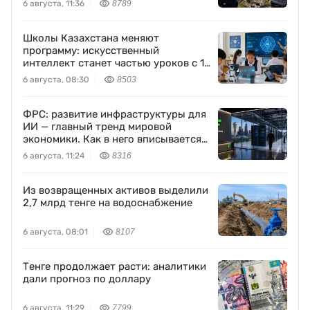
6 августа, 11:36
8789
Школы Казахстана меняют
программу: искусственный
интеллект станет частью уроков с 1
класса
6 августа, 08:30
8503
ФРС: развитие инфраструктуры для
ИИ — главный тренд мировой
экономики. Как в него вписывается
Freedom Holding Corp.
6 августа, 11:24
8316
Из возвращенных активов выделили
2,7 млрд тенге на водоснабжение
6 августа, 08:01
8107
Тенге продолжает расти: аналитики
дали прогноз по доллару
6 августа, 11:29
7799