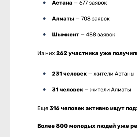
Астана
— 677 заявок
Алматы
— 708 заявок
Шымкент
— 488 заявок
Из них
262 участника уже получил
231 человек
— жители Астаны
31 человек
— жители Алматы
Еще
316 человек активно ищут по
Более 800 молодых людей уже р