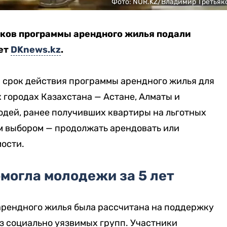
Фото: NUR.KZ/Владимир Третьяк
ков программы арендного жилья подали
ает
DKnews.kz
.
й срок действия программы арендного жилья для
городах Казахстана — Астане, Алматы и
юдей, ранее получивших квартиры на льготных
м выбором — продолжать арендовать или
ости.
могла молодежи за 5 лет
арендного жилья была рассчитана на поддержку
з социально уязвимых групп. Участники