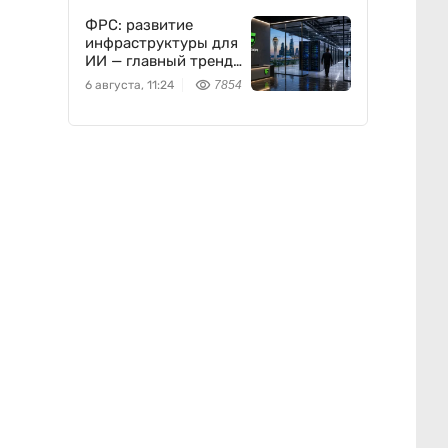
ФРС: развитие
инфраструктуры для
ИИ — главный тренд
мировой экономики.
6 августа, 11:24
7854
Как в него
вписывается
Freedom Holding
Corp.