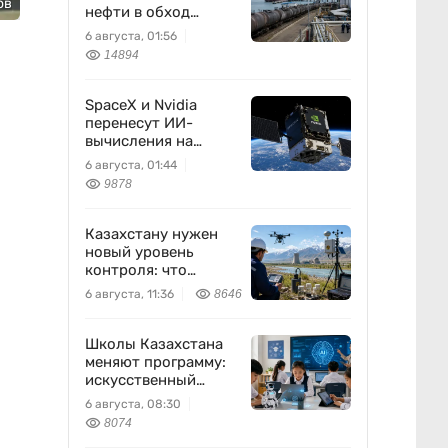
ов
нефти в обход
России
6 августа, 01:56
14894
SpaceX и Nvidia
перенесут ИИ-
вычисления на
орбиту
6 августа, 01:44
9878
Казахстану нужен
новый уровень
контроля: что
предлагают ученые
6 августа, 11:36
8646
на фоне развития
атомной энергетики
Школы Казахстана
меняют программу:
искусственный
интеллект станет
6 августа, 08:30
частью уроков с 1
8074
класса