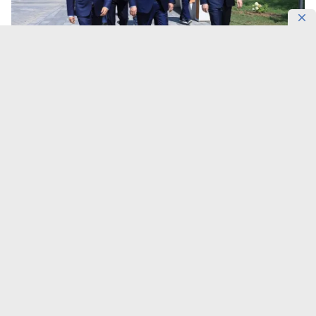
Фото: primeminister.kz
Актюбинская область одновременно обновляет
дороги, железнодорожные вокзалы, коммунальную
инфраструктуру и запускает новые
инвестиционные проекты. Ход работ лично
проинспектировал первый заместитель Премьер-
министра Нурлыбек Налибаев, передает
DKNews.kz
.