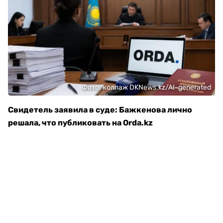
Фото: коллаж DKNews.kz/AI-generated
Свидетель заявила в суде: Бажкенова лично
решала, что публиковать на Orda.kz