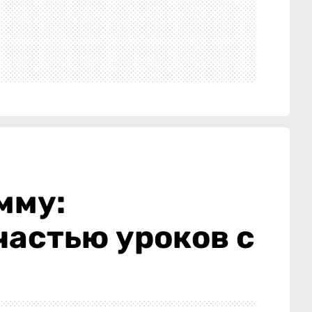
мму:
частью уроков с