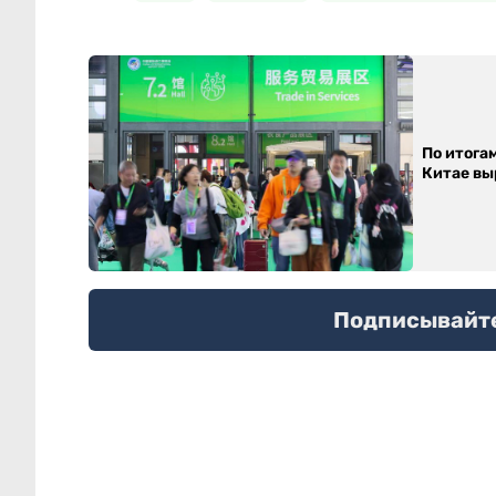
По итога
Китае выр
Подписывайтес