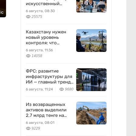
искусственный
интеллект станет
6 августа, 08:30
ic
частью уроков с 1
25575
класса
Казахстану нужен
новый уровень
контроля: что
предлагают ученые
6 августа, 11:36
на фоне развития
14058
атомной энергетики
ФРС: развитие
инфраструктуры для
ИИ — главный тренд
мировой экономики.
6 августа, 11:24
9680
Как в него
вписывается
Freedom Holding
Из возвращенных
Corp.
активов выделили
2,7 млрд тенге на
водоснабжение
6 августа, 08:01
9229