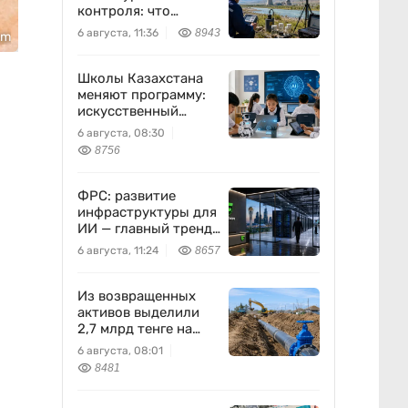
контроля: что
предлагают ученые
6 августа, 11:36
8943
om
на фоне развития
атомной энергетики
Школы Казахстана
меняют программу:
искусственный
интеллект станет
6 августа, 08:30
частью уроков с 1
8756
класса
ФРС: развитие
инфраструктуры для
ИИ — главный тренд
мировой экономики.
6 августа, 11:24
8657
Как в него
вписывается
Freedom Holding
Из возвращенных
Corp.
активов выделили
2,7 млрд тенге на
водоснабжение
6 августа, 08:01
8481