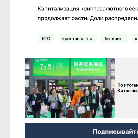
Капитализация криптовалютного сект
продолжает расти. Доли распределили
BTC
криптовалюта
биткоин
к
По итога
Китае выр
Подписывайтес