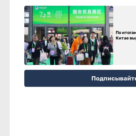
По итога
Китае выр
Подписывайтес