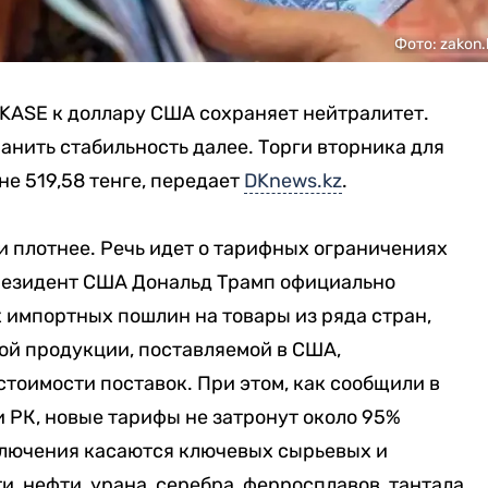
Фото: zakon.
 KASE к доллару США сохраняет нейтралитет.
ранить стабильность далее. Торги вторника для
е 519,58 тенге, передает
DKnews.kz
.
и плотнее. Речь идет о тарифных ограничениях
президент США Дональд Трамп официально
х импортных пошлин на товары из ряда стран,
ой продукции, поставляемой в США,
стоимости поставок. При этом, как сообщили в
 РК, новые тарифы не затронут около 95%
ключения касаются ключевых сырьевых и
и, нефти, урана, серебра, ферросплавов, тантала