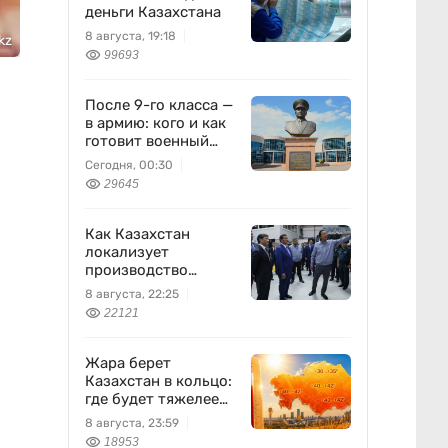
деньги Казахстана
8 августа, 19:18
kz
99693
После 9-го класса —
в армию: кого и как
готовит военный
колледж
Сегодня, 00:30
29645
Как Казахстан
локализует
производство
оборонной техники
8 августа, 22:25
22121
Жара берет
Казахстан в кольцо:
где будет тяжелее
всего 9 августа
8 августа, 23:59
18953