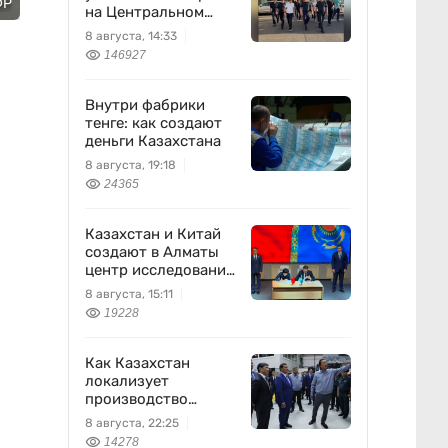
ФР
на Центральном
вещевом рынке
8 августа, 14:33
146927
Внутри фабрики
тенге: как создают
деньги Казахстана
8 августа, 19:18
24365
Казахстан и Китай
создают в Алматы
центр исследований
землетрясений
8 августа, 15:11
19228
Как Казахстан
локализует
производство
оборонной техники
8 августа, 22:25
14278