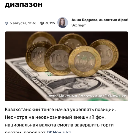
диапазон
Анна Бодрова, аналитик Alpari
5 августа, 11:36
30129
Эксперт
Фото: Максима Золотухина/DKNews.kz
Казахстанский тенге начал укреплять позиции.
Несмотря на неоднозначный внешний фон,
национальная валюта смогла завершить торги
ростом, передает
DKNews.kz
.