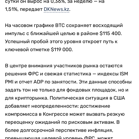
сутки он вырос на 0,36%, за неделю — на
1,51%, передает
DKNews.kz
.
На часовом графике BTC сохраняет восходящий
импульс с ближайшей целью в районе $115 400.
Успешный пробой этого уровня откроет путь к
ключевой отметке $119 000.
В центре внимания участников рынка остаются
решения ФРС и свежая статистика — индексы ISM
PMI и отчет ADP по занятости. Эти данные способны
задать тон не только для фондовых площадок, но и
для крипторынка. Политическая ситуация в США
добавляет неопределенности: достижение
компромисса в Конгрессе может вызвать резкую
переоценку ожиданий по рисковым активам. В
более долгосрочной перспективе инфляция,
превышающая целевой уровень ФРС, может