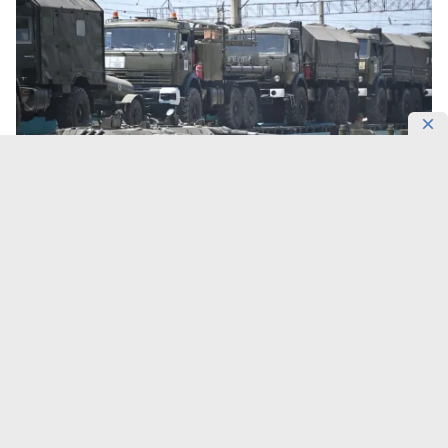
Фото: Пресс-служба Шымкентского гарнизона
Десятки единиц боевой техники перебрасывают
на полигон «Матыбулак».