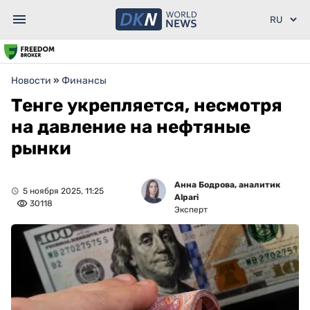
Новости
»
Финансы
Тенге укрепляется, несмотря
на давление на нефтяные
рынки
Анна Бодрова, аналитик
5 ноября 2025, 11:25
Alpari
30118
Эксперт