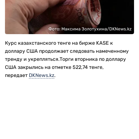
Фото: Максима Золотухина/DKNews.kz
Курс казахстанского тенге на бирже KASE к
доллару США продолжает следовать намеченному
тренду и укрепляться.Торги вторника по доллару
США закрылись на отметке 522,74 тенге,
передает
DKNews.kz
.