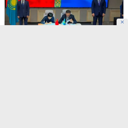
Фото: Gov
Алматы усиливает научную защиту от
землетрясений.
В городе открыли здание будущего
Казахстанско-Китайского совместного центра
исследований землетрясений, который займется
изучением сейсмических процессов, мониторингом
и развитием методов прогнозирования активности.