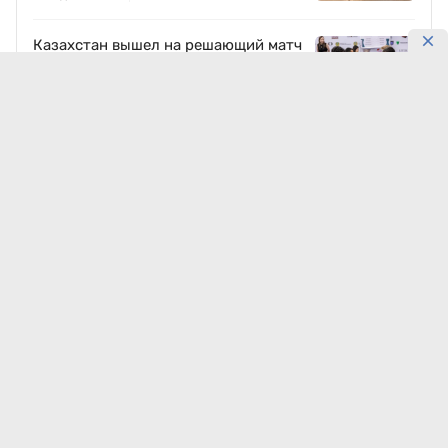
Казахстан вышел на решающий матч
ЧМ по шахматам в Алматы
9 августа, 10:45
24332
После +41 придёт похолодание: что
ждёт запад Казахстана
Сегодня, 00:08
17347
Астана, Алматы и Шымкент: где 10
августа будет жарче
Сегодня, 00:30
14366
Объезд Астаны частично перекрыли
на пять дней
9 августа, 13:59
10780