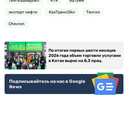
Тенгизшевройл
КТК
Батуми
экспорт нефти
КазТрансОйл
Тенгиз
Chevron
По итогам первых шести месяцев
2026 года объем торговли услугами
в Китае вырос на 8,3 проц.
Подписывайтесь на нас в Google
News