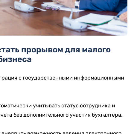
стать прорывом для малого
бизнеса
еграция с государственными информационными
втоматически учитывать статус сотрудника и
ета без дополнительного участия бухгалтера.
т внедрить возможность ведения электронного