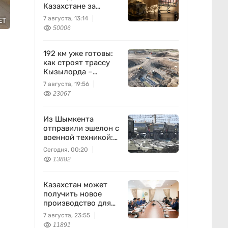
Казахстане за
неделю
7 августа, 13:14
ET
50006
192 км уже готовы:
как строят трассу
Кызылорда –
Жезказган
7 августа, 19:56
23067
Из Шымкента
отправили эшелон с
военной техникой:
что известно
Сегодня, 00:20
13882
Казахстан может
получить новое
производство для
химпрома и
7 августа, 23:55
энергетики
11891