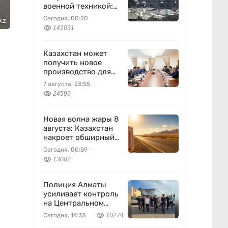
военной техникой:
что известно
Сегодня, 00:20
kz
141031
Казахстан может
получить новое
производство для
химпрома и
7 августа, 23:55
энергетики
24596
Новая волна жары 8
августа: Казахстан
накроет обширный
антициклон
Сегодня, 00:59
13002
Полиция Алматы
усиливает контроль
на Центральном
вещевом рынке
Сегодня, 14:33
10274