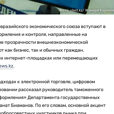
Фото: vlast.kz/ Жанара Каримо
 Евразийского экономического союза вступают в
ормления и контроля, направленные на
е прозрачности внешнеэкономической
т как бизнес, так и обычных граждан,
ых интернет-площадках или перемещающих
ews.kz
.
дходах к электронной торговле, цифровом
ровании рассказал руководитель таможенного
оформления» Департамента государственных
анат Биаманов. По его словам, основной акцент
добросовестных участников рынка при