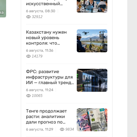
искусственный
интеллект станет
6 августа, 08:30
ва
частью уроков с 1
32912
класса
Казахстану нужен
новый уровень
контроля: что
предлагают ученые
6 августа, 11:36
на фоне развития
14179
атомной энергетики
ФРС: развитие
инфраструктуры для
ИИ — главный тренд
мировой экономики.
6 августа, 11:24
Как в него
10065
вписывается
Freedom Holding
Corp.
Тенге продолжает
расти: аналитики
дали прогноз по
доллару
6 августа, 11:29
9834