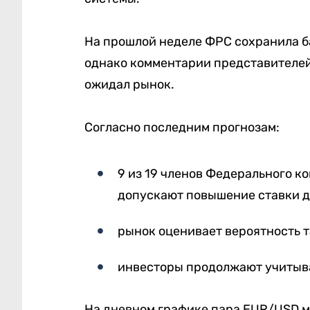
На прошлой неделе ФРС сохранила б
однако комментарии представителей
ожидал рынок.
Согласно последним прогнозам:
9 из 19 членов Федерального к
допускают повышение ставки до
рынок оценивает вероятность т
инвесторы продолжают учитыва
На дневном графике пара EUR/USD мо