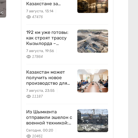
Казахстане за
неделю
7 августа, 13:14
ic
47476
192 км уже готовы:
как строят трассу
Кызылорда –
Жезказган
7 августа, 19:56
17864
Казахстан может
получить новое
производство для
химпрома и
7 августа, 23:55
энергетики
11187
Из Шымкента
отправили эшелон с
военной техникой:
что известно
Сегодня, 00:20
10461