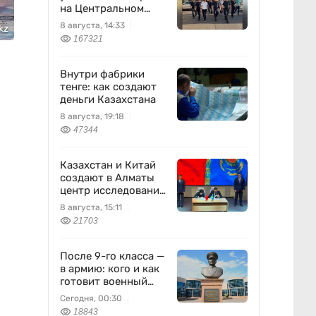
на Центральном
вещевом рынке
8 августа, 14:33
kz
167321
Внутри фабрики
тенге: как создают
деньги Казахстана
8 августа, 19:18
47344
Казахстан и Китай
создают в Алматы
центр исследований
землетрясений
8 августа, 15:11
21703
После 9-го класса —
в армию: кого и как
готовит военный
колледж
Сегодня, 00:30
18843