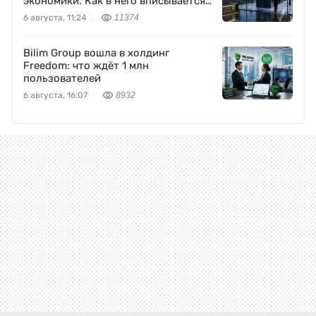
экономики. Как в него вписывается
Freedom Holding Corp.
6 августа, 11:24
11374
Bilim Group вошла в холдинг
Freedom: что ждёт 1 млн
пользователей
6 августа, 16:07
8932