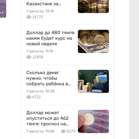
Казахстане за
неделю
7 августа, 13:14
kz
16775
Доллар до 480 тенге:
каким будет курс на
новой неделе
7 августа, 11:19
12958
Сколько денег
нужно, чтобы
собрать ребёнка в
школу?
7 августа, 10:35
6721
Доллар может
опуститься до 462
тенге: прогноз на
пятницу
7 августа, 11:08
6270