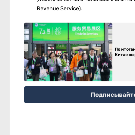
Revenue Service).
По итога
Китае выр
Подписывайтес