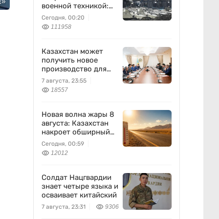
с»
военной техникой:
что известно
Сегодня, 00:20
111958
Казахстан может
получить новое
производство для
химпрома и
7 августа, 23:55
энергетики
18557
Новая волна жары 8
августа: Казахстан
накроет обширный
антициклон
Сегодня, 00:59
12012
Солдат Нацгвардии
знает четыре языка и
осваивает китайский
7 августа, 23:31
9306