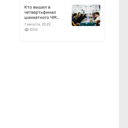
Кто вышел в
четвертьфинал
шахматного ЧМ
среди университетов
7 августа, 22:22
8558