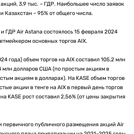
акций, 3,9 тыс. – ГДР. Наибольшее число заявок
 Казахстан – 95% от общего числа.
и ГДР Air Astana состоялось 15 февраля 2024
кетмейкером основных торгов AIX.
24 года) объем торгов на AIX составил 105,2 млн
1,4 млн долларов США (по простым акциям в
остым акциям в долларах). На KASE объем торгов
стые акции в тенге на AIX в первый день торгов
на KASE рост составил 2,56% (от цены закрытия
и первичного публичного размещения акций Air
ексного плана приватизации на 2021–2025 годы.