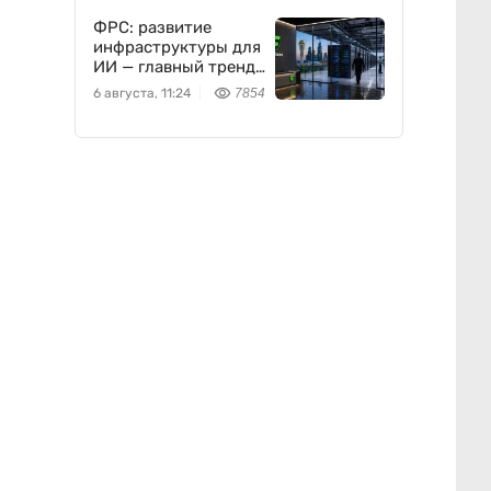
ФРС: развитие
инфраструктуры для
ИИ — главный тренд
мировой экономики.
6 августа, 11:24
7854
Как в него
вписывается
Freedom Holding
Corp.