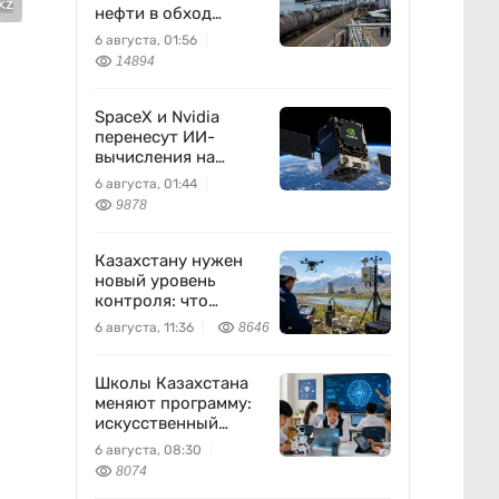
kz
нефти в обход
России
6 августа, 01:56
14894
SpaceX и Nvidia
перенесут ИИ-
вычисления на
орбиту
6 августа, 01:44
9878
Казахстану нужен
новый уровень
контроля: что
предлагают ученые
6 августа, 11:36
8646
на фоне развития
атомной энергетики
Школы Казахстана
меняют программу:
искусственный
интеллект станет
6 августа, 08:30
частью уроков с 1
8074
класса