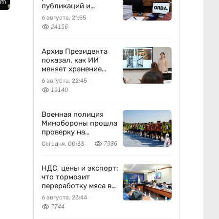
om
публикаций и
выполняла
6 августа, 21:55
поручения
24156
Бажкеновой» – экс-
корреспондент
Orda.kz Дуйсенова
Архив Президента
показал, как ИИ
меняет хранение
документов в
6 августа, 22:45
Казахстане
19140
Военная полиция
Минобороны прошла
проверку на
выносливость
Сегодня, 00:33
7986
НДС, цены и экспорт:
что тормозит
переработку мяса в
Казахстане
6 августа, 23:44
7744