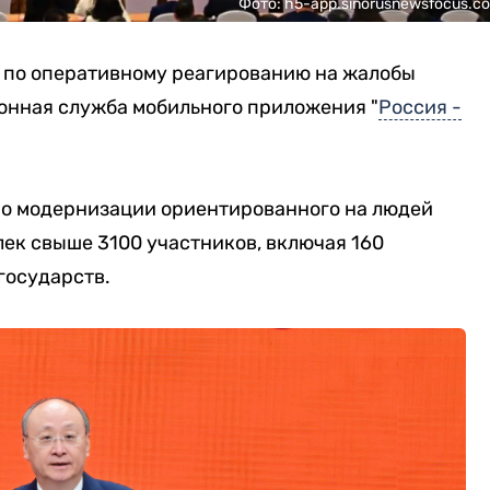
Фото: h5-app.sinorusnewsfocus.c
м по оперативному реагированию на жалобы
онная служба мобильного приложения "
Россия -
о модернизации ориентированного на людей
ек свыше 3100 участников, включая 160
государств.