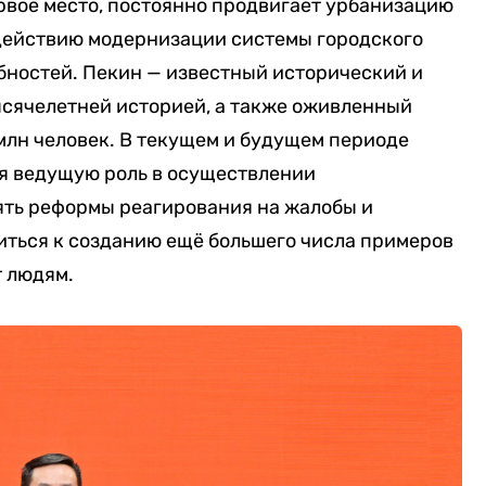
рвое место, постоянно продвигает урбанизацию
одействию модернизации системы городского
бностей. Пекин — известный исторический и
ысячелетней историей, а также оживленный
млн человек. В текущем и будущем периоде
бя ведущую роль в осуществлении
ять реформы реагирования на жалобы и
иться к созданию ещё большего числа примеров
т людям.