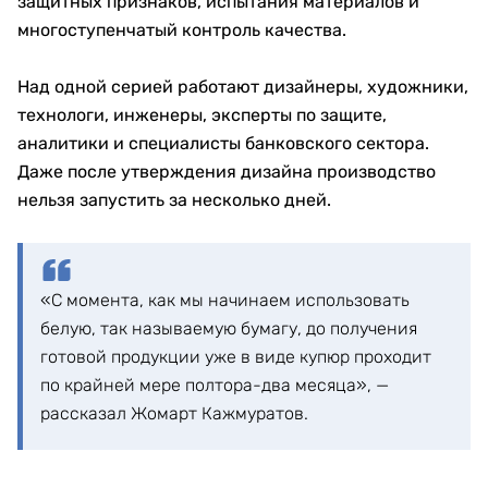
национальную валюту и внедрять современные
защитные технологии.
фото Алексея Ганашилина
От бумаги до купюры — полтора-два
месяца
Работа над новой банкнотой начинается задолго до
запуска печатных машин. Сначала формируется
концепция, затем художники создают дизайн, а
специалисты интегрируют защитные элементы.