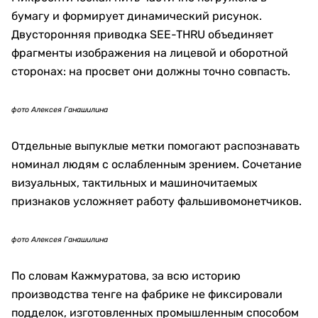
фото Алексея Ганашилина
Бумага поступает на фабрику уже с частью
защитных элементов, включая водяные знаки и
встроенные нити. Затем лист проходит несколько
видов печати, проверку, нумерацию, резку и
упаковку.
Готовые банкноты распределяют по филиалам
Национального Банка. Перед массовым вводом
новой серии банки второго уровня получают
купюры для настройки банкоматов, кассовой
техники и сортировочного оборудования.