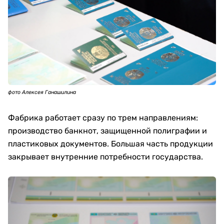
фото Алексея Ганашилина
Сегодня предприятие изготавливает не только
национальную валюту. Производственная линейка
насчитывает около 130 видов защищенной
продукции.
Здесь выпускают паспорта, удостоверения
личности, водительские удостоверения, документы
на автомобили, дипломы, свидетельства о
регистрации актов гражданского состояния и
учетно-контрольные марки.