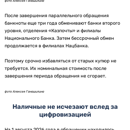
из разных регионов Казахстана.
фото Алексея Ганашилина
На банкнотах изображены архар, свернувшийся
хищник, сайгак, беркут, лошадь и снежный барс.
Прототипами стали артефакты из Берельских
курганов, Бесобы, Кызыл-Тогана, Талды II и
Иссыкского кургана.
Золотой человек, найденный в 1969 году недалеко
от Алматы, стал одним из главных источников
визуального языка серии. Его облачение
насчитывало более четырех тысяч золотых
украшений.
фото Алексея Ганашилина