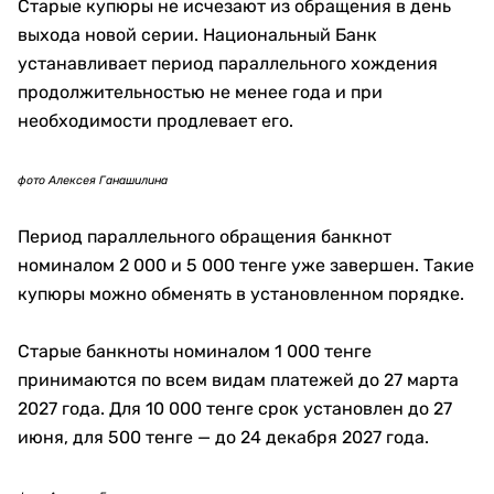
материалов. По расчетам Национального Банка,
комплекс этих решений снижает объем выбросов
углекислого газа примерно на 12%.
фото Алексея Ганашилина
Для фабрики это означает более эффективное
использование производственных мощностей. Для
банков — более быструю сортировку, хранение и
транспортировку наличности.
Почему на тенге появились сакские
животные
Новая серия «Сакский стиль» выходит с 2023 года.
Ее дизайн построен вокруг искусства древних
племен Великой степи и археологических находок