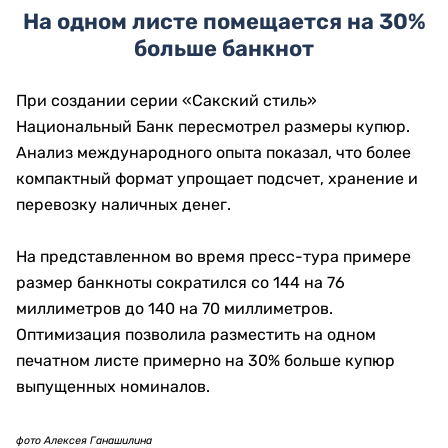
«В основном это был цветной ксерокс, потом
были попытки склеивания тех же банкнот. То
есть это, скажем так, было не в промышленных
объемах».
фото Алексея Ганашилина
Производственные линии оснащены
автоматизированными системами инспекции. Они
сканируют каждый лист в режиме реального
времени и выявляют микроскопические дефекты.
Как проверяют новые технологии
Свежий защитный элемент нельзя сразу перенести
на серийную купюру. Сначала фабрика должна