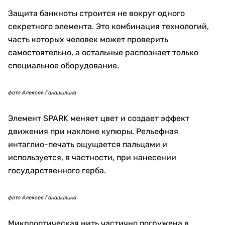
Даже после утверждения дизайна производство
нельзя запустить за несколько дней.
«С момента, как мы начинаем использовать
белую, так называемую бумагу, до получения
готовой продукции уже в виде купюр проходит
по крайней мере полтора-два месяца», —
рассказал Жомарт Кажмуратов.