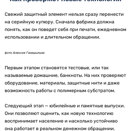
самостоятельно, а остальные распознает только
специальное оборудование.
фото Алексея Ганашилина
Элемент SPARK меняет цвет и создает эффект
движения при наклоне купюры. Рельефная
интаглио-печать ощущается пальцами и
используется, в частности, при нанесении
государственного герба.
фото Алексея Ганашилина
Микрооптическая нить частично погружена в
бумагу и формирует динамический рисунок.
Двусторонняя приводка SEE-THRU объединяет
фрагменты изображения на лицевой и оборотной