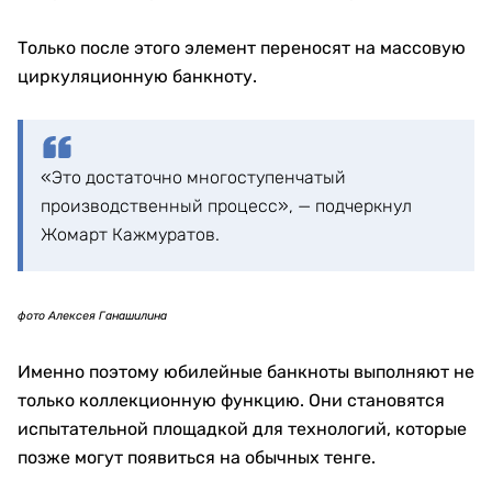
сторонах: на просвет они должны точно совпасть.
фото Алексея Ганашилина
Отдельные выпуклые метки помогают распознавать
номинал людям с ослабленным зрением. Сочетание
визуальных, тактильных и машиночитаемых
признаков усложняет работу фальшивомонетчиков.
фото Алексея Ганашилина
По словам Кажмуратова, за всю историю
производства тенге на фабрике не фиксировали
подделок, изготовленных промышленным способом
с применением сопоставимых технологий.