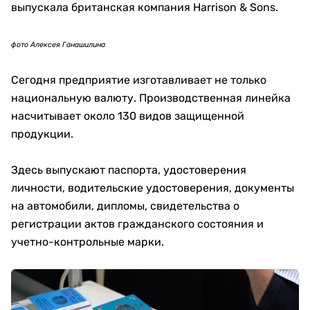
фото Алексея Ганашилина
С 1995 года все серийные банкноты для Казахстана
печатают внутри страны. До этого первые тенге
выпускала британская компания Harrison & Sons.