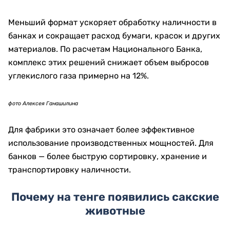
понять, как он поведет себя при печати, ежедневном
использовании и длительном обращении.
фото Алексея Ганашилина
Первым этапом становятся тестовые, или так
называемые домашние, банкноты. На них проверяют
оборудование, материалы, защитные нити и даже
возможность работы с полимерным субстратом.
Следующий этап — юбилейные и памятные выпуски.
Они позволяют оценить, как новую технологию
воспринимает население и насколько устойчиво
она работает в реальном денежном обращении.
Только после этого элемент переносят на массовую
циркуляционную банкноту.