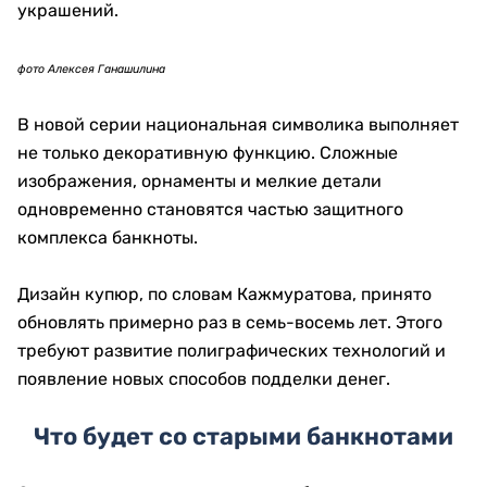
При создании серии «Сакский стиль»
Национальный Банк пересмотрел размеры купюр.
Анализ международного опыта показал, что более
компактный формат упрощает подсчет, хранение и
перевозку наличных денег.
На представленном во время пресс-тура примере
размер банкноты сократился со 144 на 76
миллиметров до 140 на 70 миллиметров.
Оптимизация позволила разместить на одном
печатном листе примерно на 30% больше купюр
выпущенных номиналов.
фото Алексея Ганашилина
Меньший формат ускоряет обработку наличности в
банках и сокращает расход бумаги, красок и других