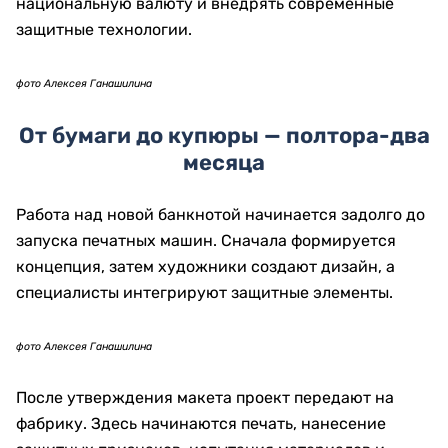
фото Алексея Ганашилина
«На сегодняшний день мы имеем опыт
производства для других стран. Это порядка 18
номиналов для 12 стран: Юго-Восточная Азия,
Южная Америка, страны Африки».
По словам Кажмуратова, наличие собственной
фабрики ставит Казахстан в узкий круг государств,
способных самостоятельно производить