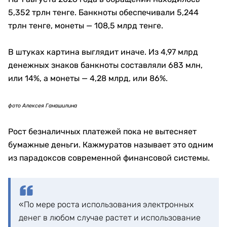
В новой серии национальная символика выполняет
не только декоративную функцию. Сложные
изображения, орнаменты и мелкие детали
одновременно становятся частью защитного
комплекса банкноты.
Дизайн купюр, по словам Кажмуратова, принято
обновлять примерно раз в семь-восемь лет. Этого
требуют развитие полиграфических технологий и
появление новых способов подделки денег.
Что будет со старыми банкнотами
Старые купюры не исчезают из обращения в день
выхода новой серии. Национальный Банк
устанавливает период параллельного хождения
продолжительностью не менее года и при