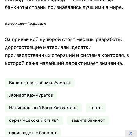
уровня, отделения «Казпочты» и филиалы
Национального Банка. Затем бессрочный обмен
продолжается в филиалах Нацбанка.
Поэтому срочно избавляться от старых купюр не
требуется. Их номинальная стоимость после
завершения периода обращения не сгорает.
фото Алексея Ганашилина
Наличные не исчезают вслед за
цифровизацией
На 1 августа 2026 года в обращении находилось
5,352 трлн тенге. Банкноты обеспечивали 5,244
трлн тенге, монеты — 108,5 млрд тенге.