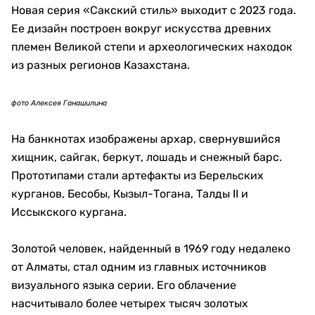
«Это достаточно многоступенчатый
производственный процесс», — подчеркнул
Жомарт Кажмуратов.
фото Алексея Ганашилина
Именно поэтому юбилейные банкноты выполняют не
только коллекционную функцию. Они становятся
испытательной площадкой для технологий, которые
позже могут появиться на обычных тенге.
На одном листе помещается на 30%
больше банкнот