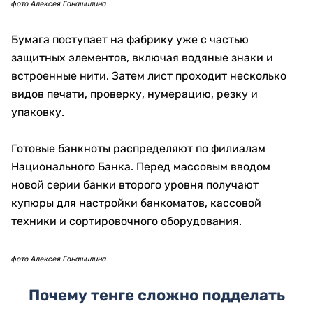
фото Алексея Ганашилина
После утверждения макета проект передают на
фабрику. Здесь начинаются печать, нанесение
защитных признаков, испытания материалов и
многоступенчатый контроль качества.
Над одной серией работают дизайнеры, художники,
технологи, инженеры, эксперты по защите,
аналитики и специалисты банковского сектора.