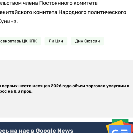
льством члена Постоянного комитета
екитайского комитета Народного политического
Хунина.
секретарь ЦК КПК
Ли Цян
Дин Сюэсян
м первых шести месяцев 2026 года объем торговли услугами в
ос на 8,3 проц.
ь на нас в Google News