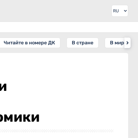
Читайте в номере ДК
В стране
В мире
и
омики