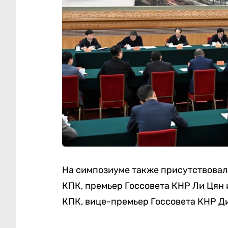
На симпозиуме также присутствовал
КПК, премьер Госсовета КНР Ли Цян
КПК, вице-премьер Госсовета КНР Д