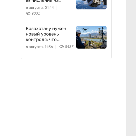
вычисления на
орбиту
6 августа, 01:44
9031
Казахстану нужен
новый уровень
контроля: что
предлагают ученые
6 августа, 11:36
8437
на фоне развития
атомной энергетики