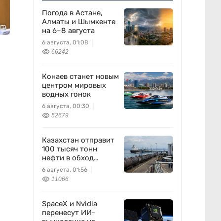
Погода в Астане,
Алматы и Шымкенте
om
на 6–8 августа
6 августа, 01:08
66242
Конаев станет новым
центром мировых
водных гонок
6 августа, 00:30
52679
Казахстан отправит
100 тысяч тонн
нефти в обход
России
6 августа, 01:56
11066
SpaceX и Nvidia
перенесут ИИ-