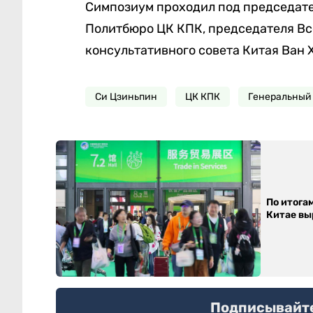
Симпозиум проходил под председате
Политбюро ЦК КПК, председателя Вс
консультативного совета Китая Ван 
Си Цзиньпин
ЦК КПК
Генеральный 
По итога
Китае выр
Подписывайтес