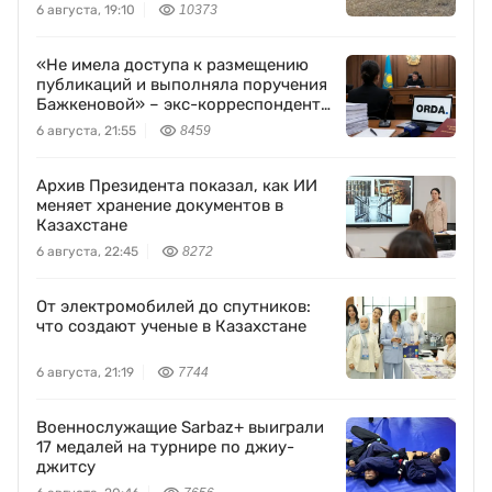
6 августа, 19:10
10373
«Не имела доступа к размещению
публикаций и выполняла поручения
Бажкеновой» – экс-корреспондент
Orda.kz Дуйсенова
6 августа, 21:55
8459
Архив Президента показал, как ИИ
меняет хранение документов в
Казахстане
6 августа, 22:45
8272
От электромобилей до спутников:
что создают ученые в Казахстане
6 августа, 21:19
7744
Военнослужащие Sarbaz+ выиграли
17 медалей на турнире по джиу-
джитсу