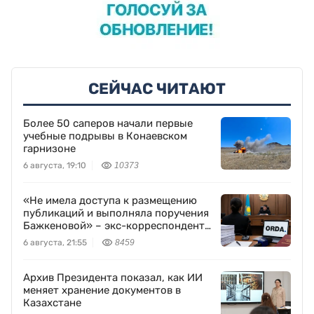
СЕЙЧАС ЧИТАЮТ
Более 50 саперов начали первые
учебные подрывы в Конаевском
гарнизоне
6 августа, 19:10
10373
«Не имела доступа к размещению
публикаций и выполняла поручения
Бажкеновой» – экс-корреспондент
Orda.kz Дуйсенова
6 августа, 21:55
8459
Архив Президента показал, как ИИ
меняет хранение документов в
Казахстане