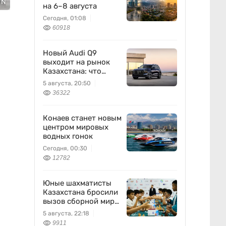
TN
на 6–8 августа
Сегодня, 01:08
60918
Новый Audi Q9
выходит на рынок
Казахстана: что
известно
5 августа, 20:50
36322
Конаев станет новым
центром мировых
водных гонок
Сегодня, 00:30
12782
Юные шахматисты
Казахстана бросили
вызов сборной мира
и выиграли
5 августа, 22:18
9911