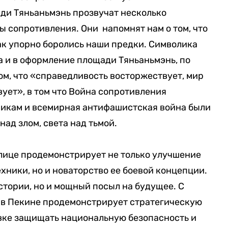
ди Тяньаньмэнь прозвучат несколько
 сопротивления. Они напомнят нам о том, что
ак упорно боролись наши предки. Символика
 и в оформление площади Тяньаньмэнь, по
ом, что «справедливость восторжествует, мир
ует», в том что Война сопротивления
чикам и всемирная антифашистская война были
ад злом, света над тьмой.
лице продемонстрирует не только улучшение
хники, но и новаторство ее боевой концепции.
стории, но и мощный посыл на будущее. С
 в Пекине продемонстрирует стратегическую
вке защищать национальную безопасность и