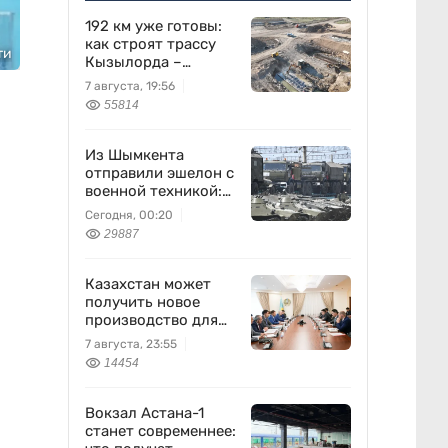
192 км уже готовы:
как строят трассу
ти
Кызылорда –
Жезказган
7 августа, 19:56
55814
Из Шымкента
отправили эшелон с
военной техникой:
что известно
Сегодня, 00:20
29887
Казахстан может
получить новое
производство для
химпрома и
7 августа, 23:55
энергетики
14454
Вокзал Астана-1
станет современнее: