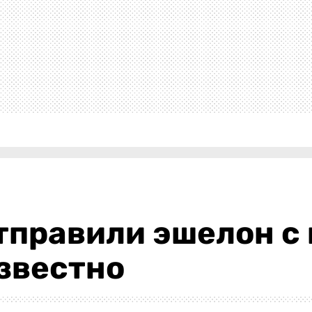
тправили эшелон с
известно