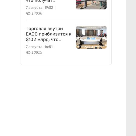
что получат
пассажиры
7 августа, 19:32
14036
Торговля внутри
ЕАЭС приблизится к
$102 млрд: что
предложил
7 августа, 16:51
Казахстан
10615