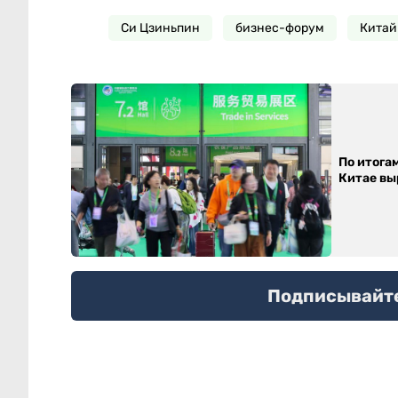
Си Цзиньпин
бизнес-форум
Китай
По итога
Китае выр
Подписывайтес