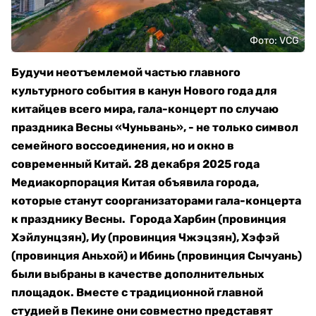
Фото: VCG
Будучи неотъемлемой частью главного
культурного события в канун Нового года для
китайцев всего мира, гала-концерт по случаю
праздника Весны «Чуньвань», - не только символ
семейного воссоединения, но и окно в
современный Китай. 28 декабря 2025 года
Медиакорпорация Китая объявила города,
которые станут соорганизаторами гала-концерта
к празднику Весны. Города Харбин (провинция
Хэйлунцзян), Иу (провинция Чжэцзян), Хэфэй
(провинция Аньхой) и Ибинь (провинция Сычуань)
были выбраны в качестве дополнительных
площадок. Вместе с традиционной главной
студией в Пекине они совместно представят