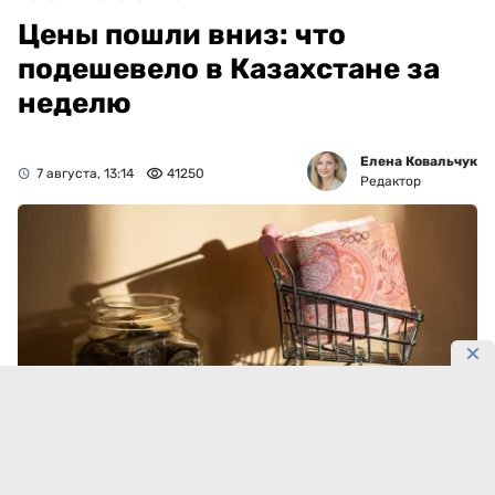
Цены пошли вниз: что
подешевело в Казахстане за
неделю
Елена Ковальчук
7 августа, 13:14
41250
Редактор
Фото: Максима Золотухина/DKNews.kz
Овощи стали главным источником недельного