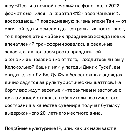
шоу «Песня о вечной печали» на фоне гор, к 2022 г.
формат сменился на квартал «12 часов Чанъаня»,
воссоздающий повседневную жизнь эпохи Тан -- от
уличной еды и ремесел до театральных постановок,
то в период этих майских праздников жажда новых
впечатлений трансформировалась в реальные
заказы, став полюсом роста праздничной
экономики: независимо от того, находитесь ли вы у
Колокольной башни или у пагоды Диких Гусей, вы
увидите, как Ли Бо, Ду Фу в белоснежных одеждах
лично садятся за руль туристических шаттлов. На
борту вас ждут веселые интерактивы и застолье с
декламацией стихов, а победители поэтического
состязания в качестве сувенира получат бутылку
выдержанного 20-летнего местного вина.
Подобные культурные IP, или, как их называют в