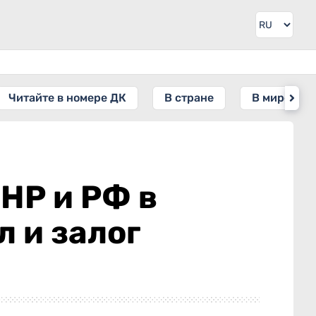
Читайте в номере ДК
В стране
В мире
НР и РФ в
 и залог