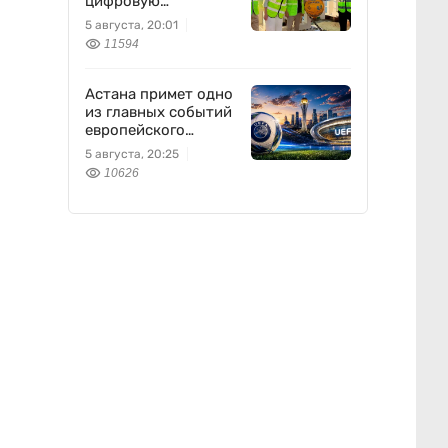
цифровую
магистраль: что это
5 августа, 20:01
изменит
11594
Астана примет одно
из главных событий
европейского
футбола
5 августа, 20:25
10626