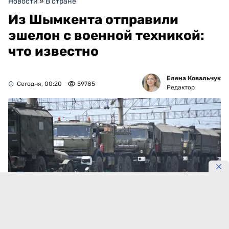
Новости
»
В стране
Из Шымкента отправили
эшелон с военной техникой:
что известно
Елена Ковальчук
Сегодня, 00:20
59785
Редактор
Фото: Пресс-служба Шымкентского гарнизона