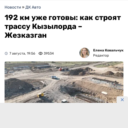
Новости
»
ДК Авто
192 км уже готовы: как строят
трассу Кызылорда –
Жезказган
Елена Ковальчук
7 августа, 19:56
39534
Редактор
Фото: Gov