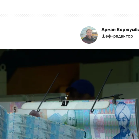
Арман Коржумб
Шеф-редактор