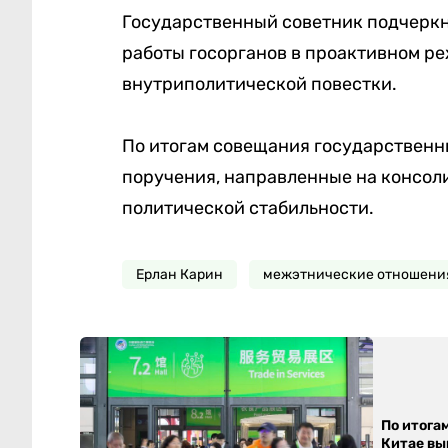
Государственный советник подчерк
работы госорганов в проактивном р
внутриполитической повестки.
По итогам совещания государственн
поручения, направленные на консол
политической стабильности.
Ерлан Карин
межэтнические отношени
По итога
Китае выр