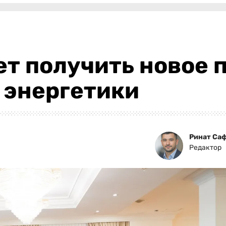
т получить новое 
 энергетики
Ринат Са
Редактор