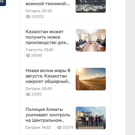
da
военной техникой:
что известно
Сегодня, 00:20
141031
Казахстан может
получить новое
производство для
химпрома и
7 августа, 23:55
энергетики
24596
Новая волна жары 8
августа: Казахстан
накроет обширный
антициклон
Сегодня, 00:59
13002
Полиция Алматы
усиливает контроль
на Центральном
вещевом рынке
Сегодня, 14:33
10274