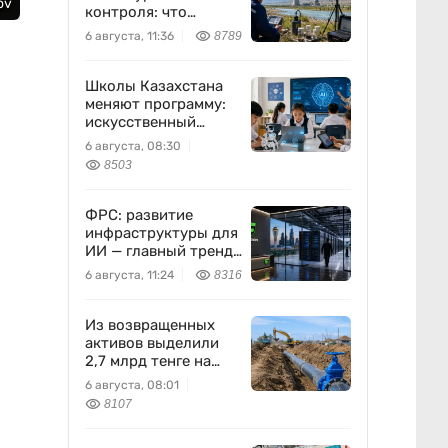
ov
контроля: что
предлагают ученые
6 августа, 11:36
8789
на фоне развития
атомной энергетики
Школы Казахстана
меняют программу:
искусственный
интеллект станет
6 августа, 08:30
частью уроков с 1
8503
класса
ФРС: развитие
инфраструктуры для
ИИ — главный тренд
мировой экономики.
6 августа, 11:24
8316
Как в него
вписывается
Freedom Holding
Из возвращенных
Corp.
активов выделили
2,7 млрд тенге на
водоснабжение
6 августа, 08:01
8107