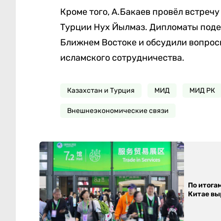
Кроме того, А.Бакаев провёл встреч
Турции Нух Йылмаз. Дипломаты поде
Ближнем Востоке и обсудили вопрос
исламского сотрудничества.
Казахстан и Турция
МИД
МИД РК
Внешнеэкономические связи
По итога
Китае выр