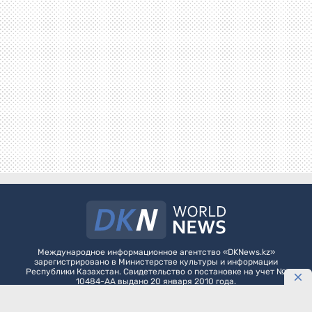
Международное информационное агентство «DKNews.kz»
зарегистрировано в Министерстве культуры и информации
Республики Казахстан. Свидетельство о постановке на учет №
10484-АА выдано 20 января 2010 года.
Как разместить агитационные материалы политическим партиям на
DKNews.kz