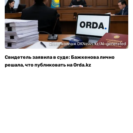
Фото: коллаж DKNews.kz/AI-generated
Свидетель заявила в суде: Бажкенова лично
решала, что публиковать на Orda.kz