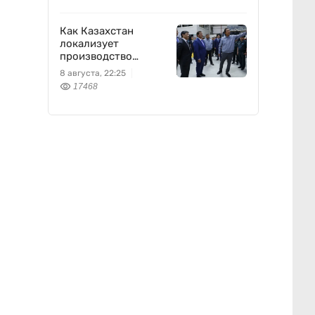
Как Казахстан
локализует
производство
оборонной техники
8 августа, 22:25
17468