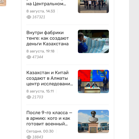
да
на Центральном
вещевом рынке
8 августа, 14:33
167321
Внутри фабрики
тенге: как создают
деньги Казахстана
8 августа, 19:18
47344
Казахстан и Китай
создают в Алматы
центр исследований
землетрясений
8 августа, 15:11
21703
После 9-го класса —
в армию: кого и как
готовит военный
колледж
Сегодня, 00:30
18843