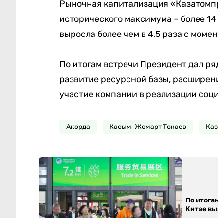
Рыночная капитализация «Казатомпр
исторического максимума – более 14
выросла более чем в 4,5 раза с момен
По итогам встречи Президент дал р
развитие ресурсной базы, расширен
участие компании в реализации соц
Акорда
Касым-Жомарт Токаев
Каз
По итога
Китае выр