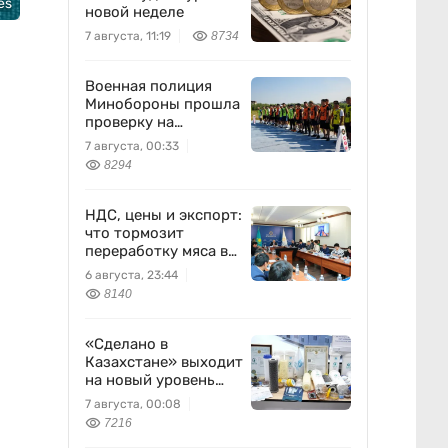
es
новой неделе
7 августа, 11:19
8734
Военная полиция
Минобороны прошла
проверку на
выносливость
7 августа, 00:33
8294
НДС, цены и экспорт:
что тормозит
переработку мяса в
Казахстане
6 августа, 23:44
8140
«Сделано в
Казахстане» выходит
на новый уровень
благодаря науке
7 августа, 00:08
7216