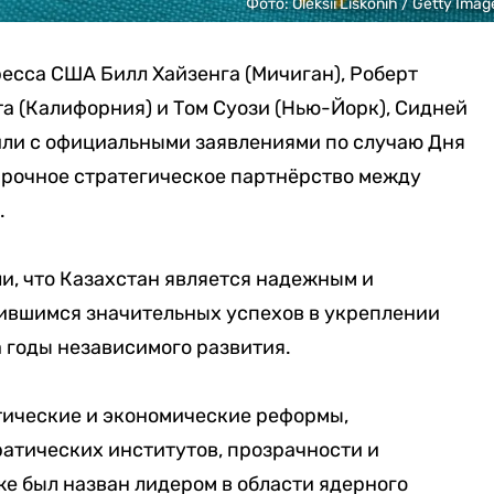
Фото: Oleksii Liskonih / Getty Imag
есса США Билл Хайзенга (Мичиган), Роберт
а (Калифорния) и Том Суози (Нью-Йорк), Сидней
ли с официальными заявлениями по случаю Дня
прочное стратегическое партнёрство между
.
и, что Казахстан является надежным и
ившимся значительных успехов в укреплении
а годы независимого развития.
ические и экономические реформы,
атических институтов, прозрачности и
же был назван лидером в области ядерного