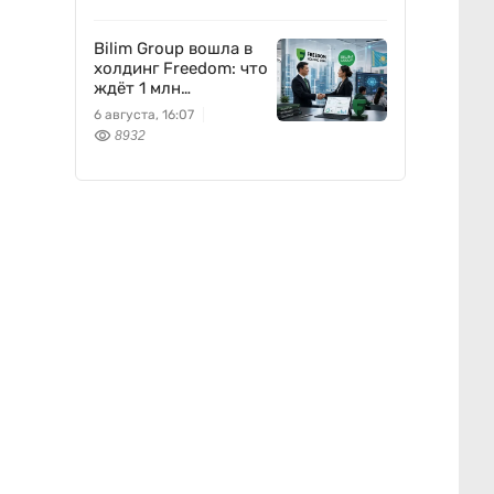
вписывается
Freedom Holding
Corp.
Bilim Group вошла в
холдинг Freedom: что
ждёт 1 млн
пользователей
6 августа, 16:07
8932