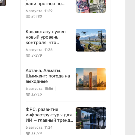
да
дали прогноз по
доллару
6 августа, 11:29
84480
Казахстану нужен
новый уровень
контроля: что
предлагают ученые
6 августа, 11:36
на фоне развития
37279
атомной энергетики
Астана, Алматы,
Шымкент: погода на
выходные
6 августа, 15:56
12716
ФРС: развитие
инфраструктуры для
ИИ — главный тренд
мировой экономики.
6 августа, 11:24
Как в него
11374