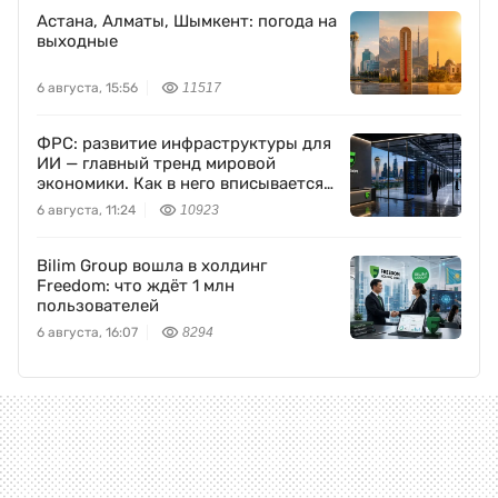
Астана, Алматы, Шымкент: погода на
выходные
6 августа, 15:56
11517
ФРС: развитие инфраструктуры для
ИИ — главный тренд мировой
экономики. Как в него вписывается
Freedom Holding Corp.
6 августа, 11:24
10923
Bilim Group вошла в холдинг
Freedom: что ждёт 1 млн
пользователей
6 августа, 16:07
8294