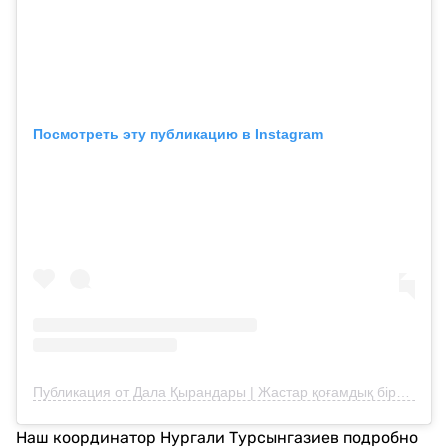
Посмотреть эту публикацию в Instagram
Публикация от Дала Қырандары | Жастар қоғамдық бірлестігі (@qyrandary.kz)
Наш координатор Нургали Турсынгазиев подробно