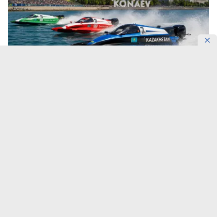
Фото: DKNews.kz / AI-generated
Вместе с этапом чемпионата Formula-1 H2O
регион получит новые производства, академию
пилотов и национальную сборную Казахстана.