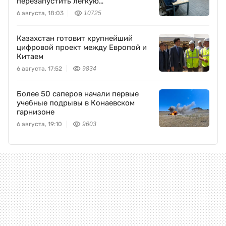
перезапустить легкую
промышленность
6 августа, 18:03
10725
Казахстан готовит крупнейший
цифровой проект между Европой и
Китаем
6 августа, 17:52
9834
Более 50 саперов начали первые
учебные подрывы в Конаевском
гарнизоне
6 августа, 19:10
9603